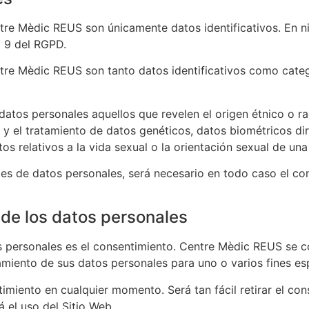
tre Mèdic REUS
son únicamente datos identificativos. En n
o 9 del RGPD.
tre Mèdic REUS
son tanto datos identificativos como categ
tos personales aquellos que revelen el origen étnico o raci
cal, y el tratamiento de datos genéticos, datos biométricos d
tos relativos a la vida sexual o la orientación sexual de una
les de datos personales, será necesario en todo caso el co
 de los datos personales
s personales es el consentimiento.
Centre Mèdic REUS
se c
tamiento de sus datos personales para uno o varios fines es
timiento en cualquier momento. Será tan fácil retirar el c
á el uso del Sitio Web.