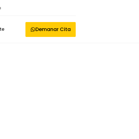
à
Demanar Cita
te