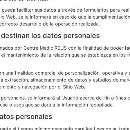
pueda facilitar sus datos a través de formularios para reali
tio Web, se le informará en caso de que la cumplimentación
orrecto desarrollo de la operación realizada.
 destinan los datos personales
onados por
Centre Mèdic REUS
con la finalidad de poder fac
o el mantenimiento de la relación que se establezca en los f
on una finalidad comercial de personalización, operativa y e
 la extracción, almacenamiento de datos y estudios de mar
namiento y navegación por el Sitio Web.
rsonales, se informará al Usuario acerca del fin o fines e
l uso o usos que se dará a la información recopilada.
datos personales
rante el tiempo mínimo necesario para los fines de su trat