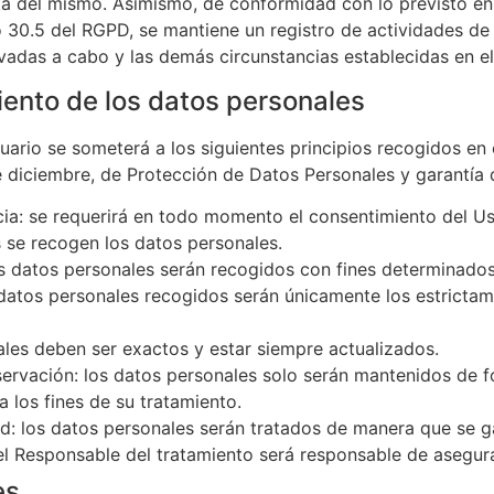
ulta del mismo. Asimismo, de conformidad con lo previsto 
lo 30.5 del RGPD, se mantiene un registro de actividades de
levadas a cabo y las demás circunstancias establecidas en e
miento de los datos personales
uario se someterá a los siguientes principios recogidos en e
 diciembre, de Protección de Datos Personales y garantía d
rencia: se requerirá en todo momento el consentimiento del
s se recogen los datos personales.
los datos personales serán recogidos con fines determinados,
 datos personales recogidos serán únicamente los estrictam
nales deben ser exactos y estar siempre actualizados.
servación: los datos personales solo serán mantenidos de f
 los fines de su tratamiento.
ad: los datos personales serán tratados de manera que se g
 el Responsable del tratamiento será responsable de asegura
es