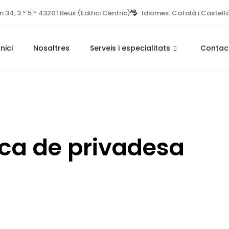
34, 3.º 5.ª 43201 Reus (Edifici Cèntric)
Idiomes: Català i Castell
Inici
Nosaltres
Serveis i especialitats
Contac
ica de privadesa