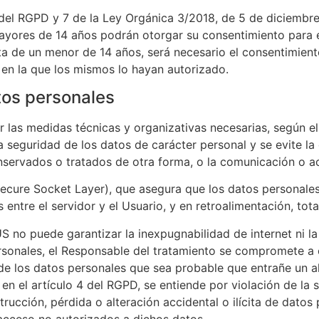
 del RGPD y 7 de la Ley Orgánica 3/2018, de 5 de diciembr
 mayores de 14 años podrán otorgar su consentimiento para 
rata de un menor de 14 años, será necesario el consentimient
a en la que los mismos lo hayan autorizado.
tos personales
as medidas técnicas y organizativas necesarias, según el 
 seguridad de los datos de carácter personal y se evite la 
conservados o tratados de otra forma, o la comunicación o 
Secure Socket Layer), que asegura que los datos personale
s entre el servidor y el Usuario, y en retroalimentación, to
US
no puede garantizar la inexpugnabilidad de internet ni la
sonales, el Responsable del tratamiento se compromete a c
de los datos personales que sea probable que entrañe un al
o en el artículo 4 del RGPD, se entiende por violación de la
trucción, pérdida o alteración accidental o ilícita de dato
acceso no autorizados a dichos datos.