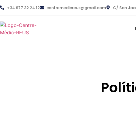
+34 977 32 24 12
centremedicreus@gmail.com
C/ San Joan 
Polít