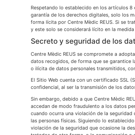
Respetando lo establecido en los artículos 8
garantía de los derechos digitales, solo los
forma lícita por
Centre Mèdic REUS
. Si se t
y este solo se considerará lícito en la medid
Secreto y seguridad de los da
Centre Mèdic REUS
se compromete a adoptar l
datos recogidos, de forma que se garantice la
o ilícita de datos personales transmitidos, 
El Sitio Web cuenta con un certificado SSL (
confidencial, al ser la transmisión de los dato
Sin embargo, debido a que
Centre Mèdic RE
accedan de modo fraudulento a los datos per
cuando ocurra una violación de la seguridad 
las personas físicas. Siguiendo lo establecid
violación de la seguridad que ocasione la des
tratados de otra forma, o la comunicación o 