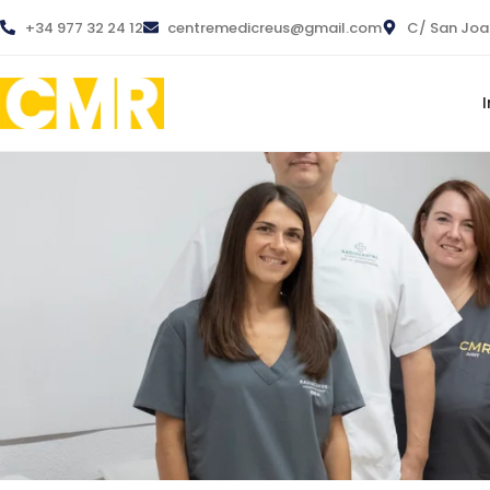
+34 977 32 24 12
centremedicreus@gmail.com
C/ San Joan 
I