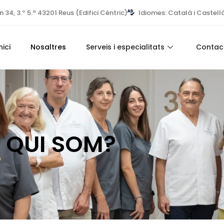
34, 3.º 5.ª 43201 Reus (Edifici Cèntric)
Idiomes: Català i Castell
nici
Nosaltres
Serveis i especialitats
Contac
QUI SOM?