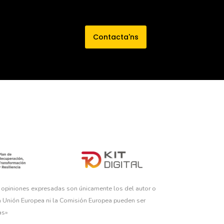
Contacta'ns
s opiniones expresadas son únicamente los del autor o
la Unión Europea ni la Comisión Europea pueden ser
as»