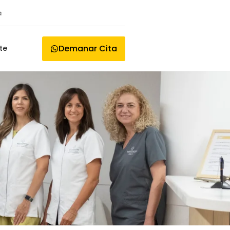
à
Demanar Cita
te