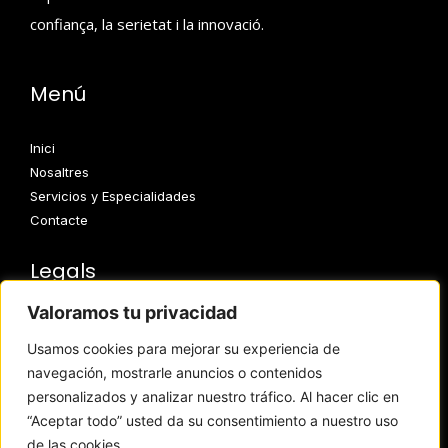
confiança, la serietat i la innovació.
Menú
Inici
Nosaltres
Servicios y Especialidades
Contacte
Legals
Valoramos tu privacidad
Avís Legal
Usamos cookies para mejorar su experiencia de
Política de Privadesa
navegación, mostrarle anuncios o contenidos
Política de Cookies
personalizados y analizar nuestro tráfico. Al hacer clic en
Accessibilitat
“Aceptar todo” usted da su consentimiento a nuestro uso
de las cookies.